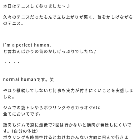
本日はテニスして参りました〜♪
久々のテニスだったもんで立ち上がりが悪く、首をかしげながら
のテニス。
I’m a perfect human.
と言わんばかりの首のかしげっぷりでしたね♪
・・・・
normal humanです。笑
やはり継続してしないと何事も実力が付きにくいことを実感しま
した。
ジムでの筋トレやらボウリングやらカラオケetc
全てにおいてです。
筋肉もジムで週に最低で2回は行かないと筋肉が発達しにくいで
す。(自分の体は)
ボウリングも時間空けるとわけわかんない方向に飛んで行きま