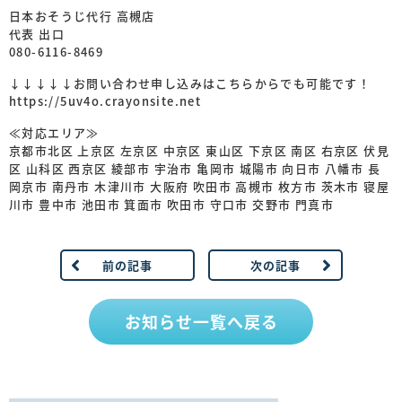
日本おそうじ代行 高槻店
代表 出口
080-6116-8469
↓↓↓↓↓お問い合わせ申し込みはこちらからでも可能です！
https://5uv4o.crayonsite.net
≪対応エリア≫
京都市北区 上京区 左京区 中京区 東山区 下京区 南区 右京区 伏見
区 山科区 西京区 綾部市 宇治市 亀岡市 城陽市 向日市 八幡市 長
岡京市 南丹市 木津川市 大阪府 吹田市 高槻市 枚方市 茨木市 寝屋
川市 豊中市 池田市 箕面市 吹田市 守口市 交野市 門真市
前の記事
次の記事
お知らせ一覧へ戻る