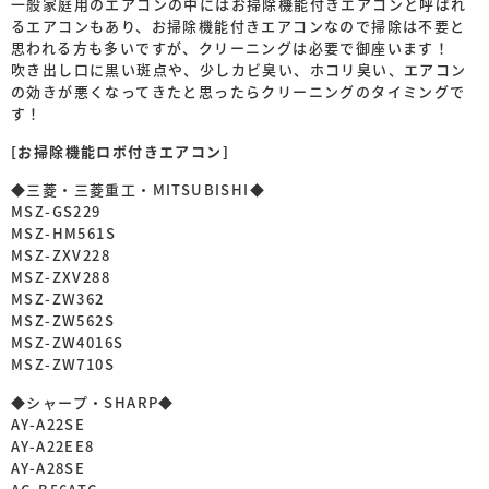
一般家庭用のエアコンの中にはお掃除機能付きエアコンと呼ばれ
るエアコンもあり、お掃除機能付きエアコンなので掃除は不要と
思われる方も多いですが、クリーニングは必要で御座います！
吹き出し口に黒い斑点や、少しカビ臭い、ホコリ臭い、エアコン
の効きが悪くなってきたと思ったらクリーニングのタイミングで
す！
[お掃除機能ロボ付きエアコン]
◆三菱・三菱重工・MITSUBISHI◆
MSZ-GS229
MSZ-HM561S
MSZ-ZXV228
MSZ-ZXV288
MSZ-ZW362
MSZ-ZW562S
MSZ-ZW4016S
MSZ-ZW710S
◆シャープ・SHARP◆
AY-A22SE
AY-A22EE8
AY-A28SE