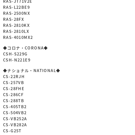
RAS-JT71V2E
RAS-L22BE9
RAS-2500NX
RAS-28FX
RAS-2810KX
RAS-2810LX
RAS-4010MX2
◆コロナ・CORONA◆
CSH-S229G
CSH-N221E9
◆ナショナル・NATIONAL◆
CS-22RJH
CS-257VB
CS-28FHE
CS-286CF
CS-288TB
CS-405TB2
CS-504VB2
CS-VB252A
CS-VB282A
CS-G25T