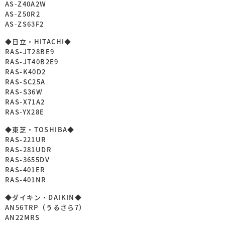
AS-Z40A2W
AS-Z50R2
AS-ZS63F2
◆日立・HITACHI◆
RAS-JT28BE9
RAS-JT40B2E9
RAS-K40D2
RAS-SC25A
RAS-S36W
RAS-X71A2
RAS-YX28E
◆東芝・TOSHIBA◆
RAS-221UR
RAS-281UDR
RAS-3655DV
RAS-401ER
RAS-401NR
◆ダイキン・DAIKIN◆
AN56TRP（うるさら7）
AN22MRS