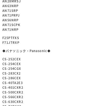
AN28MRSJ
AN63NRP
AN71SRP
AN71PRPJ
AN56NRP
AN71SCPK
AN71NRP
F25PTFXS
F71JTRXP
◆パナソニック・Panasonic◆
CS-252CEX
CS-254CEX
CS-254CGX
CS-283CX2
CS-286CEX
CS-40TA2E3
CS-401CXR2
CS-500CXR2
CS-566CXR2
CS-630CXR2