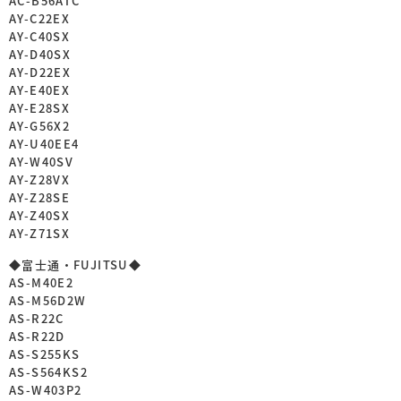
AC-B56ATC
AY-C22EX
AY-C40SX
AY-D40SX
AY-D22EX
AY-E40EX
AY-E28SX
AY-G56X2
AY-U40EE4
AY-W40SV
AY-Z28VX
AY-Z28SE
AY-Z40SX
AY-Z71SX
◆富士通・FUJITSU◆
AS-M40E2
AS-M56D2W
AS-R22C
AS-R22D
AS-S255KS
AS-S564KS2
AS-W403P2