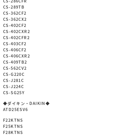
CS-286CFR
CS-289TB
CS-362CF2
CS-362CX2
CS-402CF2
CS-402CXR2
CS-402CFR2
CS-403CF2
CS-406CF2
CS-406CXR2
CS-409TB2
CS-562CV2
CS-G220C
CS-J281C
CS-J224C
CS-SG25Y
◆ダイキン・DAIKIN◆
ATD25ESV6
F22KTNS
F25KTNS
F28KTNS