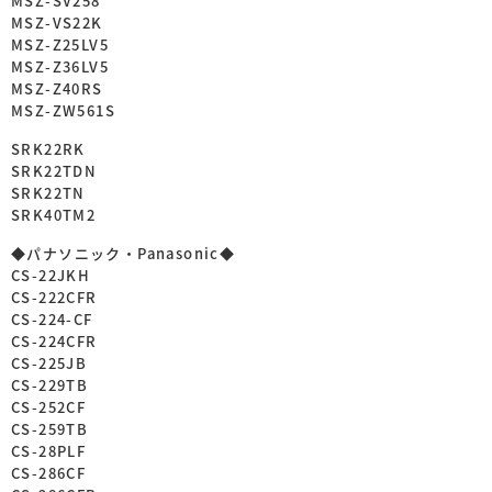
MSZ-SV258
MSZ-VS22K
MSZ-Z25LV5
MSZ-Z36LV5
MSZ-Z40RS
MSZ-ZW561S
SRK22RK
SRK22TDN
SRK22TN
SRK40TM2
◆パナソニック・Panasonic◆
CS-22JKH
CS-222CFR
CS-224-CF
CS-224CFR
CS-225JB
CS-229TB
CS-252CF
CS-259TB
CS-28PLF
CS-286CF