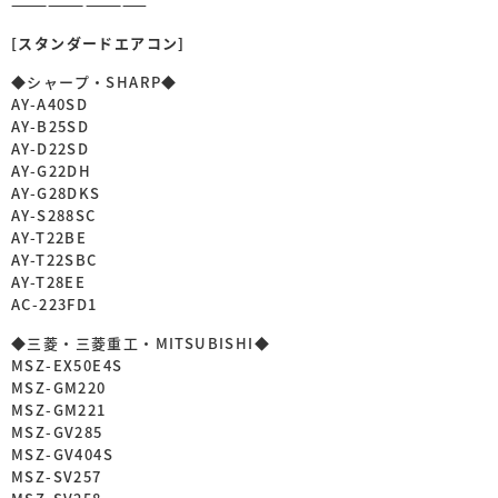
———————————
[スタンダードエアコン]
◆シャープ・SHARP◆
AY-A40SD
AY-B25SD
AY-D22SD
AY-G22DH
AY-G28DKS
AY-S288SC
AY-T22BE
AY-T22SBC
AY-T28EE
AC-223FD1
◆三菱・三菱重工・MITSUBISHI◆
MSZ-EX50E4S
MSZ-GM220
MSZ-GM221
MSZ-GV285
MSZ-GV404S
MSZ-SV257