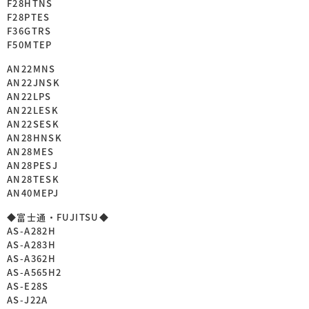
F28HTNS
F28PTES
F36GTRS
F50MTEP
AN22MNS
AN22JNSK
AN22LPS
AN22LESK
AN22SESK
AN28HNSK
AN28MES
AN28PESJ
AN28TESK
AN40MEPJ
◆富士通・FUJITSU◆
AS-A282H
AS-A283H
AS-A362H
AS-A565H2
AS-E28S
AS-J22A