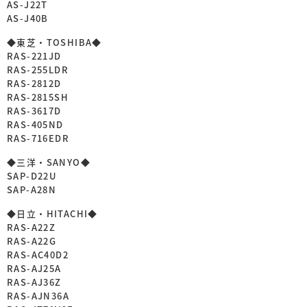
AS-J22T
AS-J40B
◆東芝・TOSHIBA◆
RAS-221JD
RAS-255LDR
RAS-2812D
RAS-2815SH
RAS-3617D
RAS-405ND
RAS-716EDR
◆三洋・SANYO◆
SAP-D22U
SAP-A28N
◆日立・HITACHI◆
RAS-A22Z
RAS-A22G
RAS-AC40D2
RAS-AJ25A
RAS-AJ36Z
RAS-AJN36A